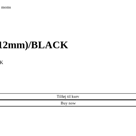
en moms
-12mm)/BLACK
CK
Tilføj til kurv
Buy now