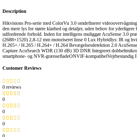
Description
Hikvisions Pro-serie med ColorVu 3.0 omdefinerer videoovervågning m
den mere lys for større klarhed og detaljer, uden behov for yderligere
udfordrende forhold. Inden for intelligens muliggør AcuSense 3.0 
(2688×1520) 2,8-12 mm motoriseret linse 0 Lux Hybridlys: IR og hv
H.265+ / H.265 / H.264+ / H.264 Bevægelsesdetektion 2.0 AcuSense 3.
Capture AcuSearch WDR (130 dB) 3D DNR Integreret dobbeltmikro
smartphone- og NVR-grænsefladeONVIF-kompatibelVejrbestandig
Customer Reviews
0 reviews
0
0
0
0