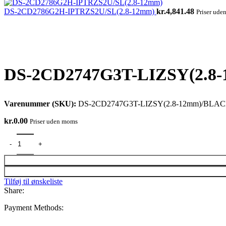
DS-2CD2786G2H-IPTRZS2U/SL(2.8-12mm)
kr.
4,841.48
Priser ud
Click to enlarge
DS-2CD2747G3T-LIZSY(2.8
Varenummer (SKU):
DS-2CD2747G3T-LIZSY(2.8-12mm)/BLA
kr.
0.00
Priser uden moms
Tilføj til ønskeliste
Share:
Payment Methods: