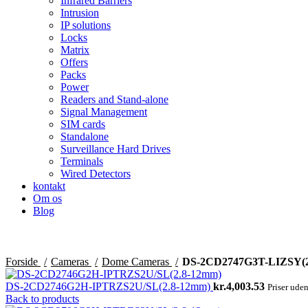
Infrared Barriers
Intrusion
IP solutions
Locks
Matrix
Offers
Packs
Power
Readers and Stand-alone
Signal Management
SIM cards
Standalone
Surveillance Hard Drives
Terminals
Wired Detectors
kontakt
Om os
Blog
Forside
Cameras
Dome Cameras
DS-2CD2747G3T-LIZSY(
DS-2CD2746G2H-IPTRZS2U/SL(2.8-12mm)
kr.
4,003.53
Priser ud
Back to products