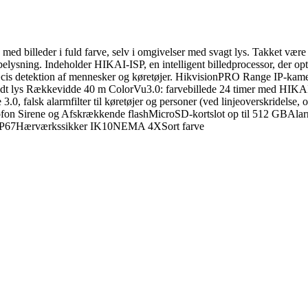
ed billeder i fuld farve, selv i omgivelser med svagt lys. Takket vær
 belysning. Indeholder HIKAI-ISP, en intelligent billedprocessor, der opt
præcis detektion af mennesker og køretøjer. HikvisionPRO Range IP-k
idt lys Rækkevidde 40 m ColorVu3.0: farvebillede 24 timer med HIKA
0, falsk alarmfilter til køretøjer og personer (ved linjeoverskridel
fon Sirene og Afskrækkende flashMicroSD-kortslot op til 512 GB
 IP67Hærværkssikker IK10NEMA 4XSort farve