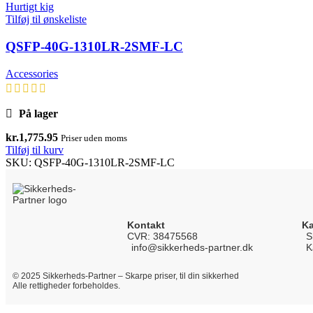
Hurtigt kig
Tilføj til ønskeliste
QSFP-40G-1310LR-2SMF-LC
Accessories
På lager
kr.
1,775.95
Priser uden moms
Tilføj til kurv
SKU:
QSFP-40G-1310LR-2SMF-LC
Kontakt
Ka
CVR: 38475568
S
info@sikkerheds-partner.dk
K
© 2025 Sikkerheds-Partner – Skarpe priser, til din sikkerhed
Alle rettigheder forbeholdes.