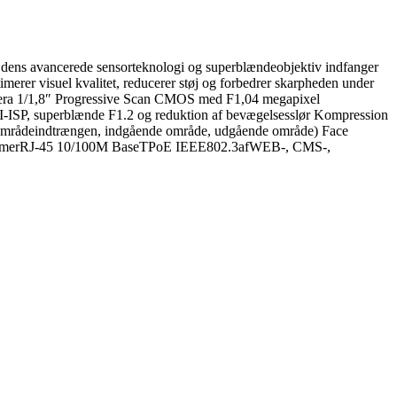
e dens avancerede sensorteknologi og superblændeobjektiv indfanger
imerer visuel kvalitet, reducerer støj og forbedrer skarpheden under
amera 1/1,8″ Progressive Scan CMOS med F1,04 megapixel
I-ISP, superblænde F1.2 og reduktion af bevægelsesslør Kompression
se, områdeindtrængen, indgående område, udgående område) Face
AlarmerRJ-45 10/100M BaseTPoE IEEE802.3afWEB-, CMS-,