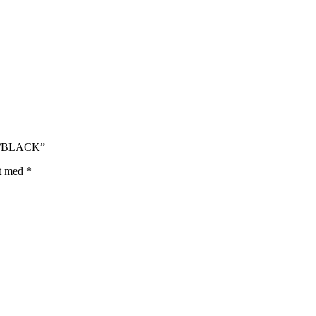
m)/BLACK”
et med
*