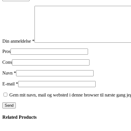
Din anmeldelse
*
Pros
Cons
Navn
*
E-mail
*
Gem mit navn, mail og websted i denne browser til næste gang j
Related Products