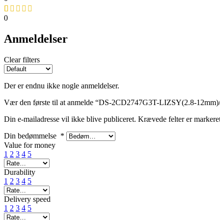
0
Anmeldelser
Clear filters
Der er endnu ikke nogle anmeldelser.
Vær den første til at anmelde “DS-2CD2747G3T-LIZSY(2.8-12m
Din e-mailadresse vil ikke blive publiceret.
Krævede felter er marker
Din bedømmelse
*
Value for money
1
2
3
4
5
Durability
1
2
3
4
5
Delivery speed
1
2
3
4
5