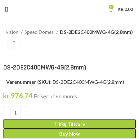
0
KR.
0.00
Hikvision
Speed Domes
DS-2DE2C400MWG-4G(2.8mm)
Click to enlarge
DS-2DE2C400MWG-4G(2.8mm)
Varenummer (SKU):
DS-2DE2C400MWG-4G(2.8mm)
kr.
976.74
Priser uden moms
Tilføj Til Kurv
Buy Now