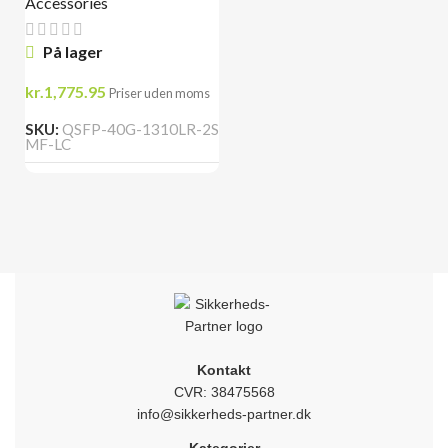
Accessories
På lager
kr.
1,775.95
Priser uden moms
SKU:
QSFP-40G-1310LR-2S
MF-LC
Kontakt
CVR: 38475568
info@sikkerheds-partner.dk