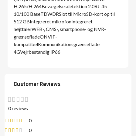
H.265/H.264Bevægelsesdetektion 2.0RJ-45
10/100 BaseTDWDRSlot til MicroSD-kort op til
512 GBIntegreret mikrofonIntegreret
højttalerWEB-, CMS-, smartphone- og NVR-
grænsefladeONVIF-
kompatibelKommunikationsgrænseflade
4GVejrbestandig IP66
Customer Reviews
0 reviews
0
0