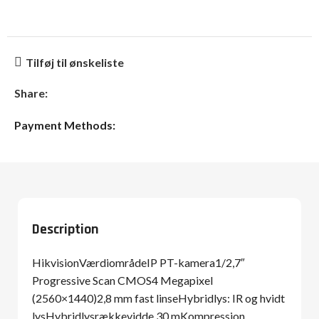
Tilføj til ønskeliste
Share:
Payment Methods:
Description
HikvisionVærdiområdeIP PT-kamera1/2,7″
Progressive Scan CMOS4 Megapixel
(2560×1440)2,8 mm fast linseHybridlys: IR og hvidt
lysHybridlysrækkevidde 30 mKompression