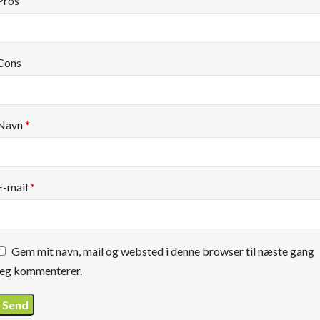
Pros
Cons
Navn
*
E-mail
*
Gem mit navn, mail og websted i denne browser til næste gang
jeg kommenterer.