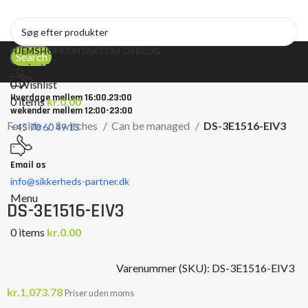
HJEM
SHOP
KONTAKT
OM OS
BLOG
Search
Login / Register
0
Wishlist
Hverdage mellem 16:00.23:00
0
items
kr.
0.00
wekender mellem 12:00-23:00
Forside
Switches
Can be managed
DS-3E1516-EIV3
+45 70 60 49 15
Email os
Click to enlarge
info@sikkerheds-partner.dk
Menu
DS-3E1516-EIV3
0
items
kr.
0.00
Varenummer (SKU):
DS-3E1516-EIV3
kr.
1,073.78
Priser uden moms