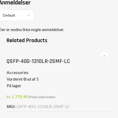
Anmeldelser
Der er endnu ikke nogle anmeldelser.
Related Products
QSFP-40G-1310LR-2SMF-LC
Accessories
Vurderet
0
ud af 5
På lager
kr.
1,775.95
Priser uden moms
SKU:
QSFP-40G-1310LR-2SMF-LC