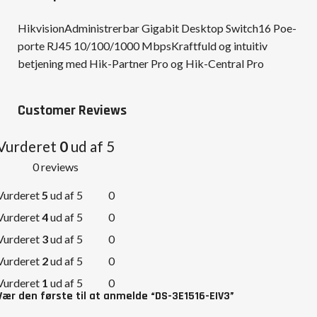
HikvisionAdministrerbar Gigabit Desktop Switch16 Poe-
porte RJ45 10/100/1000 MbpsKraftfuld og intuitiv
betjening med Hik-Partner Pro og Hik-Central Pro
Customer Reviews
Vurderet
0
ud af 5
0 reviews
Vurderet
5
ud af 5
0
Vurderet
4
ud af 5
0
Vurderet
3
ud af 5
0
Vurderet
2
ud af 5
0
Vurderet
1
ud af 5
0
Vær den første til at anmelde “DS-3E1516-EIV3”