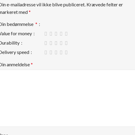
Din e-mailadresse vil ikke blive publiceret.
Krævede felter er
markeret med
*
Din bedømmelse
*
Value for money
Durability
Delivery speed
Din anmeldelse
*