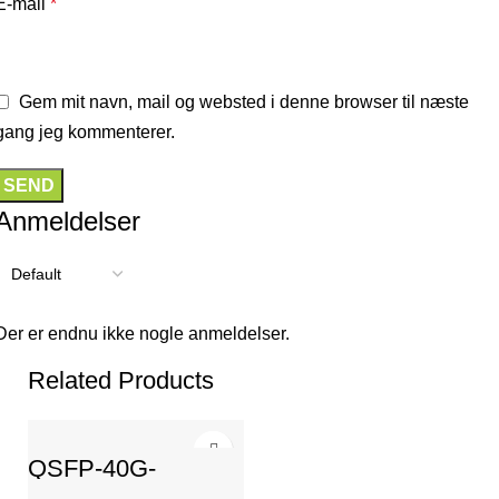
E-mail
*
Gem mit navn, mail og websted i denne browser til næste
gang jeg kommenterer.
Anmeldelser
Der er endnu ikke nogle anmeldelser.
Related Products
QSFP-40G-
1310LR-2SMF-LC