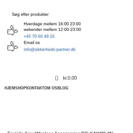
Hverdage mellem 16:00.23:00
wekender mellem 12:00-23:00
+45 70 60 49 15
Email os
info@sikkerheds-partner.dk
0
kr.
0.00
HJEM
SHOP
KONTAKT
OM OS
BLOG
0