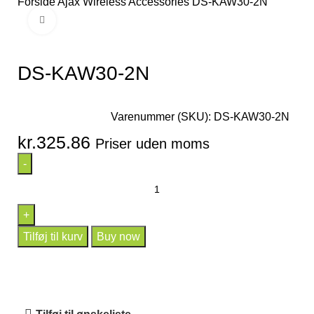
Forside
Ajax Wireless
Accessories
DS-KAW30-2N
Click to enlarge
DS-KAW30-2N
Varenummer (SKU):
DS-KAW30-2N
kr.
325.86
Priser uden moms
Tilføj til kurv
Buy now