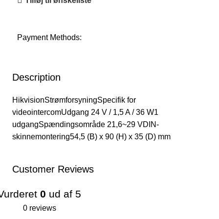
Tilføj til ønskeliste
Payment Methods:
Description
HikvisionStrømforsyningSpecifik for
videointercomUdgang 24 V / 1,5 A / 36 W1
udgangSpændingsområde 21,6~29 VDIN-
skinnemontering54,5 (B) x 90 (H) x 35 (D) mm
Customer Reviews
Vurderet
0
ud af 5
0 reviews