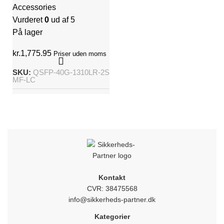
Accessories
Vurderet
0
ud af 5
På lager
kr.
1,775.95
Priser uden moms
SKU:
QSFP-40G-1310LR-2S
MF-LC
Kontakt
CVR: 38475568
info@sikkerheds-partner.dk
Kategorier