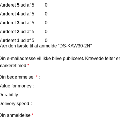
Vurderet
5
ud af 5
0
Vurderet
4
ud af 5
0
Vurderet
3
ud af 5
0
Vurderet
2
ud af 5
0
Vurderet
1
ud af 5
0
Vær den første til at anmelde “DS-KAW30-2N”
Din e-mailadresse vil ikke blive publiceret.
Krævede felter er
markeret med
*
Din bedømmelse
*
Value for money
Durability
Delivery speed
Din anmeldelse
*