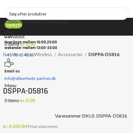
HJEM
SHOP
KONTAKT
OM OS
BLOG
Search
Login / Register
0
Wishlist
Hverdage mellem 16:00.23:00
0
items
kr.
0.00
wekender mellem 12:00-23:00
Forside
Ajax Wireless
Accessories
DSPPA-D5816
+45 70 60 49 15
Email os
Click to enlarge
info@sikkerheds-partner.dk
Menu
DSPPA-D5816
0
items
kr.
0.00
Varenummer (SKU):
DSPPA-D5816
kr.
4,260.84
Priser uden moms