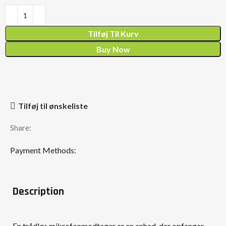
Tilføj Til Kurv
Buy Now
Tilføj til ønskeliste
Share:
Payment Methods:
Description
En trådløs mikrofonmodtager er en enhed, der opfanger