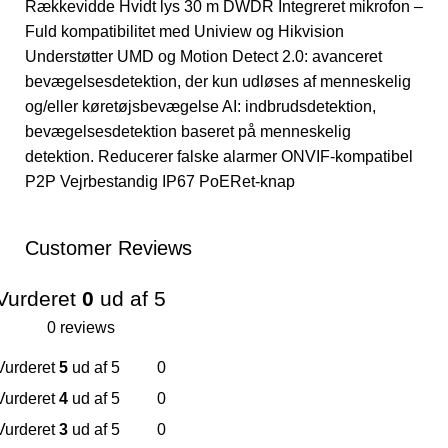
Rækkevidde Hvidt lys 30 m DWDR Integreret mikrofon –
Fuld kompatibilitet med Uniview og Hikvision
Understøtter UMD og Motion Detect 2.0: avanceret
bevægelsesdetektion, der kun udløses af menneskelig
og/eller køretøjsbevægelse AI: indbrudsdetektion,
bevægelsesdetektion baseret på menneskelig
detektion. Reducerer falske alarmer ONVIF-kompatibel
P2P Vejrbestandig IP67 PoERet-knap
Customer Reviews
Vurderet
0
ud af 5
0 reviews
Vurderet
5
ud af 5
0
Vurderet
4
ud af 5
0
Vurderet
3
ud af 5
0