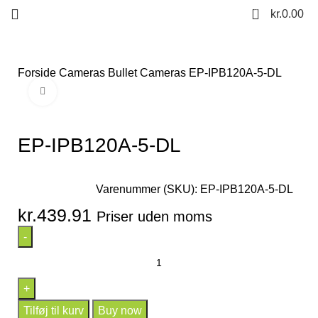
0
kr.
0.00
Forside
Cameras
Bullet Cameras
EP-IPB120A-5-DL
Click to enlarge
EP-IPB120A-5-DL
Varenummer (SKU):
EP-IPB120A-5-DL
kr.
439.91
Priser uden moms
Tilføj til kurv
Buy now