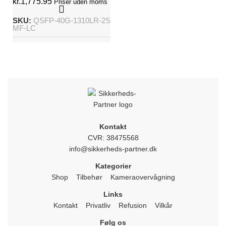
kr.
1,775.95
Priser uden moms
SKU:
QSFP-40G-1310LR-2S
MF-LC
Kontakt
CVR: 38475568
info@sikkerheds-partner.dk
Kategorier
Shop
Tilbehør
Kameraovervågning
Links
Kontakt
Privatliv
Refusion
Vilkår
Følg os