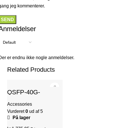
gang jeg kommenterer.
Anmeldelser
Der er endnu ikke nogle anmeldelser.
Related Products
QSFP-40G-
1310LR-2SMF-LC
Accessories
Vurderet
0
ud af 5
På lager