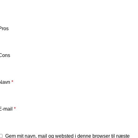
Pros
Cons
Navn
*
E-mail
*
Gem mit navn, mail og websted i denne browser til næste