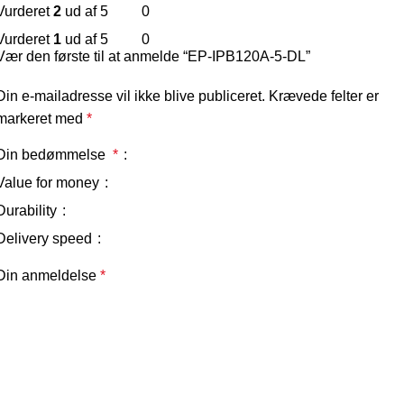
Vurderet
2
ud af 5
0
Vurderet
1
ud af 5
0
Vær den første til at anmelde “EP-IPB120A-5-DL”
Din e-mailadresse vil ikke blive publiceret.
Krævede felter er
markeret med
*
Din bedømmelse
*
Value for money
Durability
Delivery speed
Din anmeldelse
*