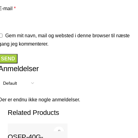
E-mail
*
Gem mit navn, mail og websted i denne browser til næste
gang jeg kommenterer.
Anmeldelser
Der er endnu ikke nogle anmeldelser.
Related Products
QSFP-40G-