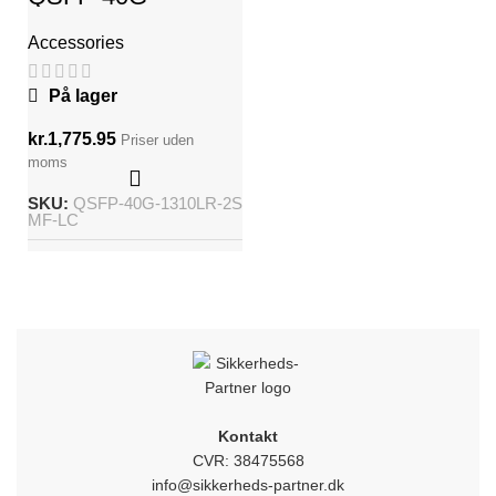
1310LR-2SMF-LC
Accessories
På lager
kr.
1,775.95
Priser uden
moms
SKU:
QSFP-40G-1310LR-2S
MF-LC
Kontakt
CVR: 38475568
info@sikkerheds-partner.dk