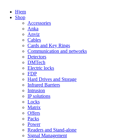
Hjem
Shop
Accessories
Anka
Anviz
Cables
Cards and Key Rings
Communication and networks
Detectors
DMTech
Electric locks
FDP
Hard Drives and Storage
Infrared Barriers
Intrusion
IP solutions
Locks
Matrix
Offers
Packs
Power
Readers and Stand-alone
Signal Management