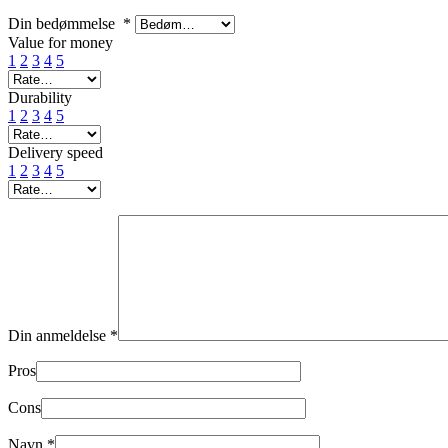
Din bedømmelse
*
Value for money
1
2
3
4
5
Durability
1
2
3
4
5
Delivery speed
1
2
3
4
5
Din anmeldelse
*
Pros
Cons
Navn
*