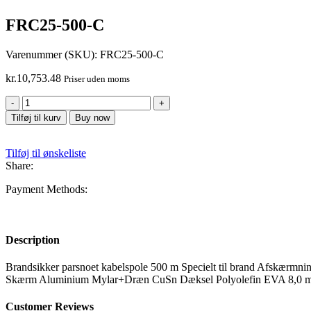
FRC25-500-C
Varenummer (SKU):
FRC25-500-C
kr.
10,753.48
Priser uden moms
FRC25-
500-
Tilføj til kurv
Buy now
C
antal
Tilføj til ønskeliste
Share:
Payment Methods:
Description
Brandsikker parsnoet kabelspole 500 m Specielt til brand Afskærmni
Skærm Aluminium Mylar+Dræn CuSn Dæksel Polyolefin EVA 8,0 mm
Customer Reviews