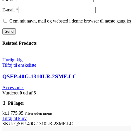
E-mail
*
Gem mit navn, mail og websted i denne browser til næste gang j
Related Products
Hurtigt kig
Tilføj til ønskeliste
QSFP-40G-1310LR-2SMF-LC
Accessories
Vurderet
0
ud af 5
På lager
kr.
1,775.95
Priser uden moms
Tilføj til kurv
SKU:
QSFP-40G-1310LR-2SMF-LC