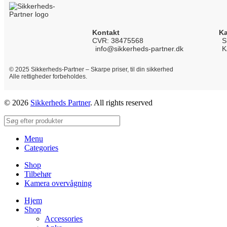
Kontakt
Ka
CVR: 38475568
S
info@sikkerheds-partner.dk
K
© 2025 Sikkerheds-Partner – Skarpe priser, til din sikkerhed
Alle rettigheder forbeholdes.
© 2026
Sikkerheds Partner
. All rights reserved
Menu
Categories
Shop
Tilbehør
Kamera overvågning
Hjem
Shop
Accessories