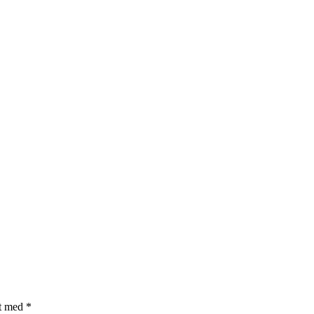
et med
*