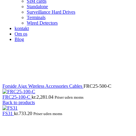
SIM cards
Standalone
Surveillance Hard Drives
Terminals
Wired Detectors
kontakt
Om os
Blog
Forside
Ajax Wireless
Accessories
Cables
FRC25-500-C
FRC25-100-C
kr.
2,281.04
Priser uden moms
Back to products
FS31
kr.
733.20
Priser uden moms
Click to enlarge