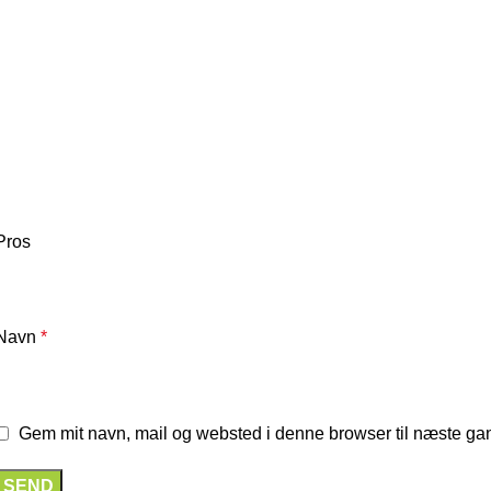
Pros
Navn
*
Gem mit navn, mail og websted i denne browser til næste ga