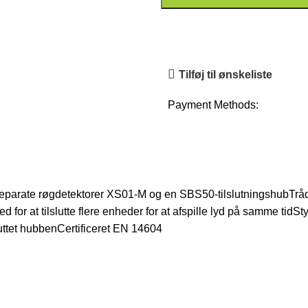
Tilføj til ønskeliste
Payment Methods:
 separate røgdetektorer XS01-M og en SBS50-tilslutningshubTr
at tilslutte flere enheder for at afspille lyd på samme tidStyri
uttet hubbenCertificeret EN 14604