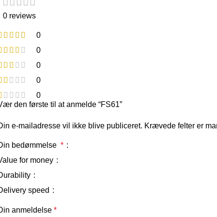
0 reviews
0
0
0
0
0
Vær den første til at anmelde “FS61”
Din e-mailadresse vil ikke blive publiceret.
Krævede felter er m
Din bedømmelse
*
Value for money
Durability
Delivery speed
Din anmeldelse
*