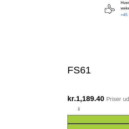
Hver
weke
+45 
FS61
kr.
1,189.40
Priser 