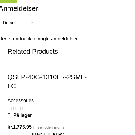
Anmeldelser
Der er endnu ikke nogle anmeldelser.
Related Products
QSFP-40G-1310LR-2SMF-
LC
Accessories
På lager
kr.
1,775.95
Priser uden moms
TILFØJ TIL KURV