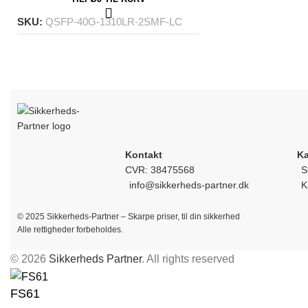
SKU:
QSFP-40G-1310LR-2SMF-LC
Kontakt
Ka
CVR: 38475568
S
info@sikkerheds-partner.dk
K
© 2025 Sikkerheds-Partner – Skarpe priser, til din sikkerhed
Alle rettigheder forbeholdes.
© 2026
Sikkerheds Partner
. All rights reserved
FS61