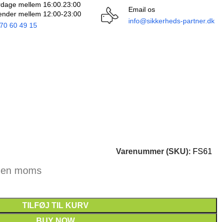
dage mellem 16:00.23:00
Email os
nder mellem 12:00-23:00
info@sikkerheds-partner.dk
70 60 49 15
0
Varenummer (SKU):
FS61
uden moms
TILFØJ TIL KURV
BUY NOW