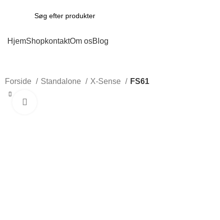
Hjem
Shop
kontakt
Om os
Blog
Forside
Standalone
X-Sense
FS61
Click to enlarge