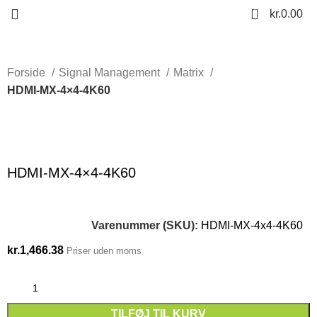
0
kr.
0.00
Forside
Signal Management
Matrix
HDMI-MX-4×4-4K60
Click to enlarge
HDMI-MX-4×4-4K60
Varenummer (SKU):
HDMI-MX-4x4-4K60
kr.
1,466.38
Priser uden moms
TILFØJ TIL KURV