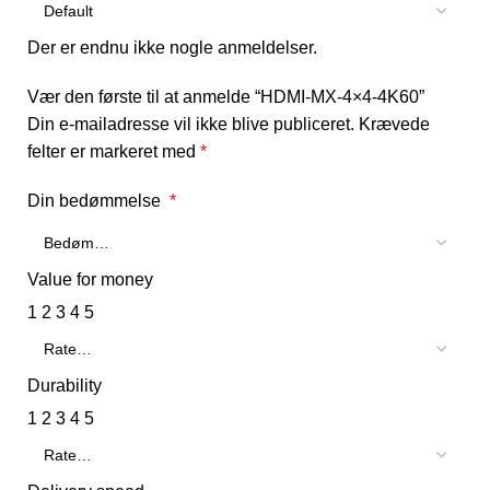
Der er endnu ikke nogle anmeldelser.
Vær den første til at anmelde “HDMI-MX-4×4-4K60”
Din e-mailadresse vil ikke blive publiceret.
Krævede
felter er markeret med
*
Din bedømmelse
*
Value for money
1
2
3
4
5
Durability
1
2
3
4
5