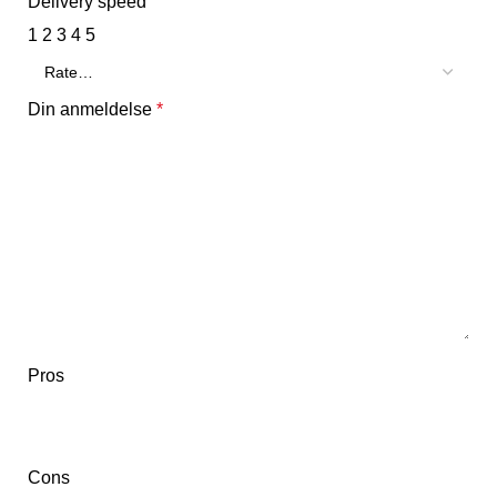
Delivery speed
1
2
3
4
5
Din anmeldelse
*
Pros
Cons