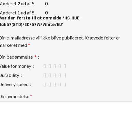
Vurderet
2
ud af 5
0
Vurderet
1
ud af 5
0
Vær den første til at anmelde “HS-HUB-
GaN67(STD)/2C/67W/White/EU”
Din e-mailadresse vil ikke blive publiceret.
Krævede felter er
markeret med
*
Din bedømmelse
*
Value for money
Durability
Delivery speed
Din anmeldelse
*