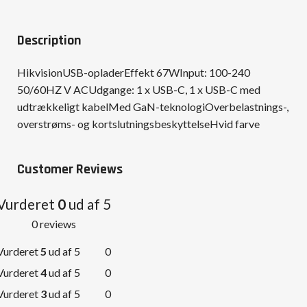
Description
HikvisionUSB-opladerEffekt 67WInput: 100-240
50/60HZ V ACUdgange: 1 x USB-C, 1 x USB-C med
udtrækkeligt kabelMed GaN-teknologiOverbelastnings-,
overstrøms- og kortslutningsbeskyttelseHvid farve
Customer Reviews
Vurderet
0
ud af 5
0 reviews
Vurderet
5
ud af 5
0
Vurderet
4
ud af 5
0
Vurderet
3
ud af 5
0