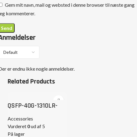
Gem mit navn, mail og websted i denne browser til næste gang
jeg kommenterer.
Anmeldelser
Der er endnu ikke nogle anmeldelser.
Related Products
QSFP-40G-1310LR-
2SMF-LC
Accessories
Vurderet
0
ud af 5
På lager