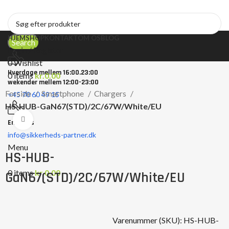
HJEM
SHOP
KONTAKT
OM OS
BLOG
Search
Login / Register
0
Wishlist
Hverdage mellem 16:00.23:00
0
items
kr.
0.00
wekender mellem 12:00-23:00
Forside
Smartphone
Chargers
+45 70 60 49 15
HS-HUB-GaN67(STD)/2C/67W/White/EU
Click to enlarge
Email os
info@sikkerheds-partner.dk
Menu
HS-HUB-
0
items
kr.
0.00
GaN67(STD)/2C/67W/White/EU
Varenummer (SKU):
HS-HUB-