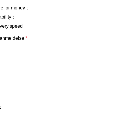
ue for money
bility
ivery speed
 anmeldelse
*
s