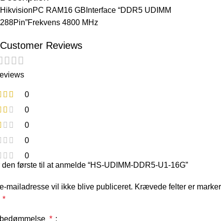
HikvisionPC RAM16 GBInterface “DDR5 UDIMM
288Pin”Frekvens 4800 MHz
Customer Reviews
reviews
0
0
0
0
0
 den første til at anmelde “HS-UDIMM-DDR5-U1-16G”
e-mailadresse vil ikke blive publiceret.
Krævede felter er marker
d
*
 bedømmelse
*