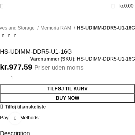
0
kr.
0.00
ives and Storage
Memoria RAM
HS-UDIMM-DDR5-U1-16G
HS-UDIMM-DDR5-U1-16G
Varenummer (SKU):
HS-UDIMM-DDR5-U1-16G
kr.
977.59
Priser uden moms
TILFØJ TIL KURV
BUY NOW
Tilføj til ønskeliste
Payment Methods:
Click to enlarge
Description