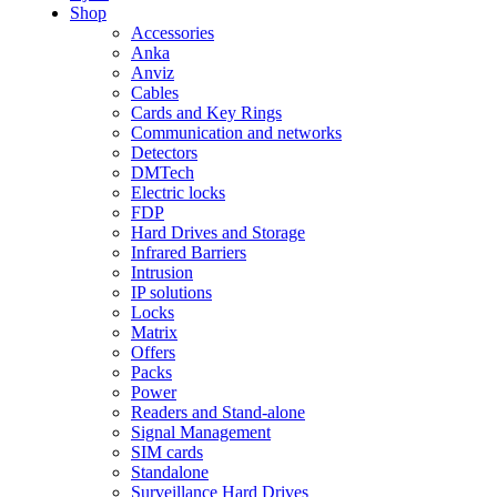
Shop
Accessories
Anka
Anviz
Cables
Cards and Key Rings
Communication and networks
Detectors
DMTech
Electric locks
FDP
Hard Drives and Storage
Infrared Barriers
Intrusion
IP solutions
Locks
Matrix
Offers
Packs
Power
Readers and Stand-alone
Signal Management
SIM cards
Standalone
Surveillance Hard Drives