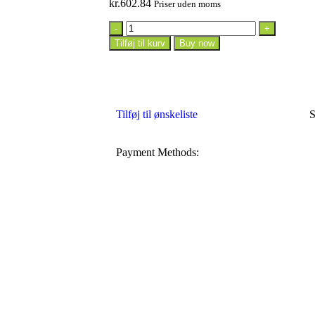
kr.
602.84
Priser uden moms
Tilføj til kurv
Buy now
Tilføj til ønskeliste
S
Payment Methods: