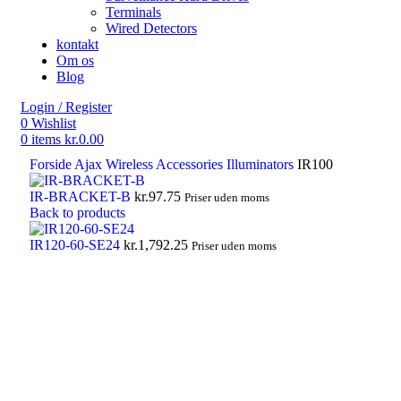
Terminals
Wired Detectors
kontakt
Om os
Blog
Login / Register
0
Wishlist
0
items
kr.
0.00
Forside
Ajax Wireless
Accessories
Illuminators
IR100
IR-BRACKET-B
kr.
97.75
Priser uden moms
Back to products
IR120-60-SE24
kr.
1,792.25
Priser uden moms
Click to enlarge