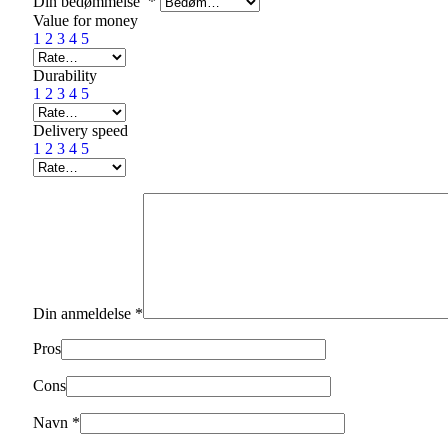
Din bedømmelse
*
Value for money
1
2
3
4
5
Durability
1
2
3
4
5
Delivery speed
1
2
3
4
5
Din anmeldelse
*
Pros
Cons
Navn
*