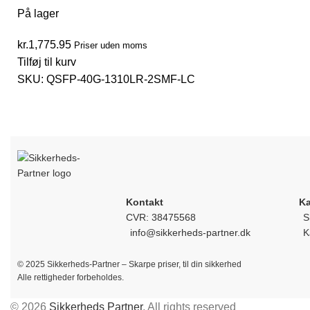
På lager
kr.
1,775.95
Priser uden moms
Tilføj til kurv
SKU:
QSFP-40G-1310LR-2SMF-LC
Kontakt
Ka
CVR: 38475568
S
info@sikkerheds-partner.dk
K
© 2025 Sikkerheds-Partner – Skarpe priser, til din sikkerhed
Alle rettigheder forbeholdes.
© 2026
Sikkerheds Partner
. All rights reserved