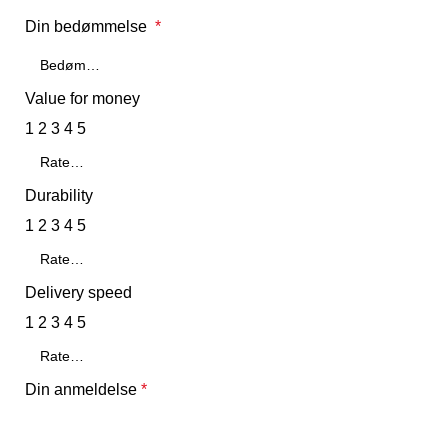
Din bedømmelse
*
Value for money
1
2
3
4
5
Durability
1
2
3
4
5
Delivery speed
1
2
3
4
5
Din anmeldelse
*