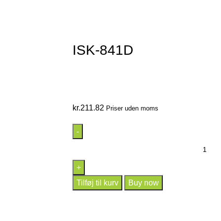
ISK-841D
kr.
211.82
Priser uden moms
Tilføj til kurv
Buy now