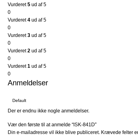
Vurderet
5
ud af 5
0
Vurderet
4
ud af 5
0
Vurderet
3
ud af 5
0
Vurderet
2
ud af 5
0
Vurderet
1
ud af 5
0
Anmeldelser
Der er endnu ikke nogle anmeldelser.
Vær den første til at anmelde “ISK-841D”
Din e-mailadresse vil ikke blive publiceret.
Krævede felter 