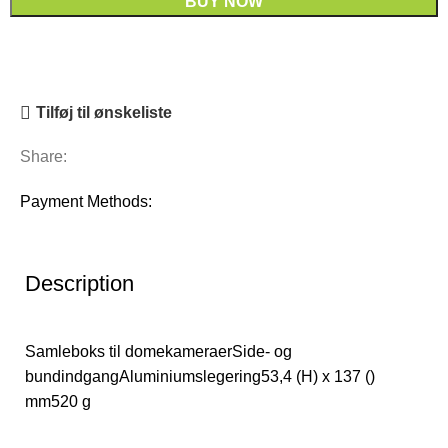
BUY NOW
Tilføj til ønskeliste
Share:
Payment Methods:
Description
Samleboks til domekameraerSide- og
bundindgangAluminiumslegering53,4 (H) x 137 ()
mm520 g