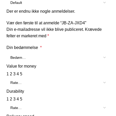
Der er endnu ikke nogle anmeldelser.
Vær den første til at anmelde “JB-ZA-JXD4”
Din e-mailadresse vil ikke blive publiceret.
Krævede
felter er markeret med
*
Din bedømmelse
*
Value for money
1
2
3
4
5
Durability
1
2
3
4
5