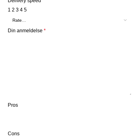
Delivery speed
1
2
3
4
5
Din anmeldelse
*
Pros
Cons