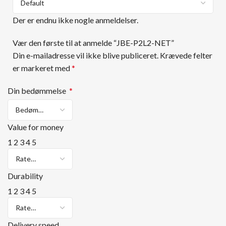
Der er endnu ikke nogle anmeldelser.
Vær den første til at anmelde “JBE-P2L2-NET”
Din e-mailadresse vil ikke blive publiceret.
Krævede felter
er markeret med
*
Din bedømmelse
*
Value for money
1
2
3
4
5
Durability
1
2
3
4
5
Delivery speed