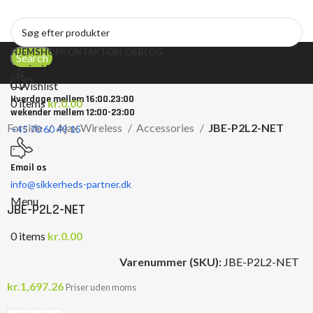
HJEM
SHOP
KONTAKT
OM OS
BLOG
Search
Login / Register
0
Wishlist
Hverdage mellem 16:00.23:00
0
items
kr.
0.00
wekender mellem 12:00-23:00
Forside
Ajax Wireless
Accessories
JBE-P2L2-NET
+45 70 60 49 15
Email os
Click to enlarge
info@sikkerheds-partner.dk
Menu
JBE-P2L2-NET
0
items
kr.
0.00
Varenummer (SKU):
JBE-P2L2-NET
kr.
1,697.26
Priser uden moms