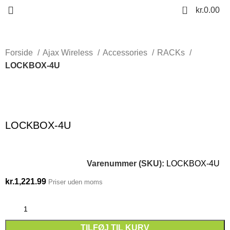
0
kr.
0.00
Forside
Ajax Wireless
Accessories
RACKs
LOCKBOX-4U
Click to enlarge
LOCKBOX-4U
Varenummer (SKU):
LOCKBOX-4U
kr.
1,221.99
Priser uden moms
TILFØJ TIL KURV