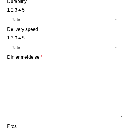
Durability
1
2
3
4
5
Delivery speed
1
2
3
4
5
Din anmeldelse
*
Pros