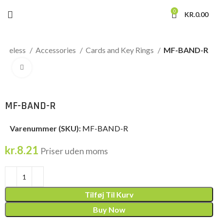
0
KR.
0.00
Wireless
Accessories
Cards and Key Rings
MF-BAND-R
Click to enlarge
MF-BAND-R
Varenummer (SKU):
MF-BAND-R
kr.
8.21
Priser uden moms
Tilføj Til Kurv
Buy Now