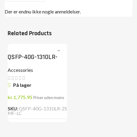
Der er endnu ikke nogle anmeldelser.
Related Products
QSFP-40G-1310LR-
2SMF-LC
Accessories
På lager
kr.
1,775.95
Priser uden moms
SKU:
QSFP-40G-1310LR-2S
MF-LC