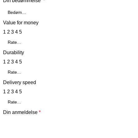
Din bedømmelse
*
Value for money
1
2
3
4
5
Durability
1
2
3
4
5
Delivery speed
1
2
3
4
5
Din anmeldelse
*