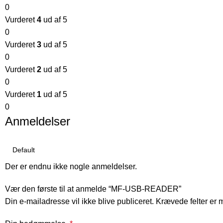
0
Vurderet
4
ud af 5
0
Vurderet
3
ud af 5
0
Vurderet
2
ud af 5
0
Vurderet
1
ud af 5
0
Anmeldelser
Der er endnu ikke nogle anmeldelser.
Vær den første til at anmelde “MF-USB-READER”
Din e-mailadresse vil ikke blive publiceret.
Krævede felter er