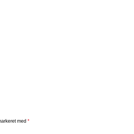
 markeret med
*