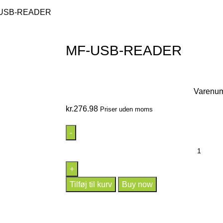
USB-READER
MF-USB-READER
Varenu
kr.
276.98
Priser uden moms
Tilføj til kurv
Buy now