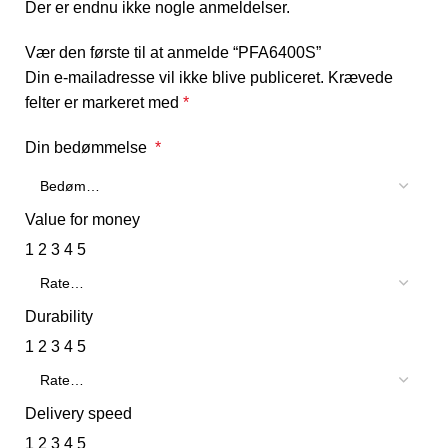
Der er endnu ikke nogle anmeldelser.
Vær den første til at anmelde “PFA6400S”
Din e-mailadresse vil ikke blive publiceret.
Krævede
felter er markeret med
*
Din bedømmelse
*
Value for money
1
2
3
4
5
Durability
1
2
3
4
5
Delivery speed
1
2
3
4
5