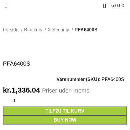
0
kr.
0.00
Forside
Brackets
X-Security
PFA6400S
Click to enlarge
PFA6400S
Varenummer (SKU):
PFA6400S
kr.
1,336.04
Priser uden moms
TILFØJ TIL KURV
BUY NOW