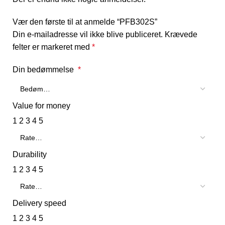
Vær den første til at anmelde “PFB302S”
Din e-mailadresse vil ikke blive publiceret.
Krævede
felter er markeret med
*
Din bedømmelse
*
Value for money
1
2
3
4
5
Durability
1
2
3
4
5
Delivery speed
1
2
3
4
5