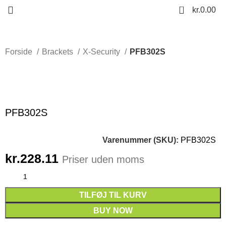
0
kr.
0.00
Forside
Brackets
X-Security
PFB302S
Click to enlarge
PFB302S
Varenummer (SKU):
PFB302S
kr.
228.11
Priser uden moms
TILFØJ TIL KURV
BUY NOW