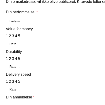
Din e-mailadresse vil ikke blive publiceret.
Krævede felter 
Din bedømmelse
*
Value for money
1
2
3
4
5
Durability
1
2
3
4
5
Delivery speed
1
2
3
4
5
Din anmeldelse
*