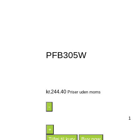
PFB305W
kr.
244.40
Priser uden moms
Tilføj til kurv
Buy now