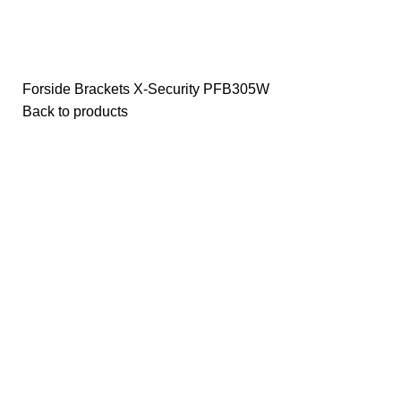
Forside
Brackets
X-Security
PFB305W
Back to products
Click to enlarge