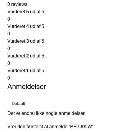
0 reviews
Vurderet
5
ud af 5
0
Vurderet
4
ud af 5
0
Vurderet
3
ud af 5
0
Vurderet
2
ud af 5
0
Vurderet
1
ud af 5
0
Anmeldelser
Der er endnu ikke nogle anmeldelser.
Vær den første til at anmelde “PFB305W”