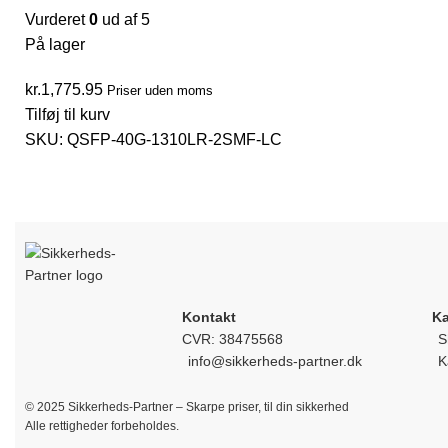
Vurderet
0
ud af 5
På lager
kr.
1,775.95
Priser uden moms
Tilføj til kurv
SKU:
QSFP-40G-1310LR-2SMF-LC
Kontakt
Ka
CVR: 38475568
S
info@sikkerheds-partner.dk
K
© 2025 Sikkerheds-Partner – Skarpe priser, til din sikkerhed
Alle rettigheder forbeholdes.