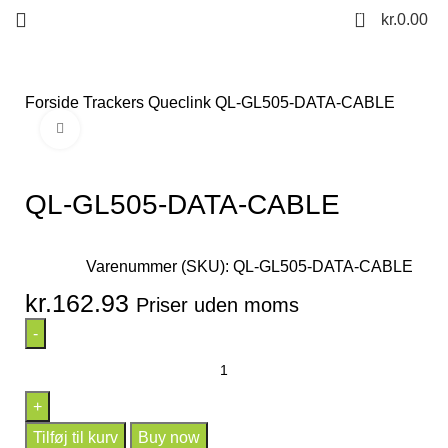
0
kr.
0.00
Forside
Trackers
Queclink
QL-GL505-DATA-CABLE
Click to enlarge
QL-GL505-DATA-CABLE
Varenummer (SKU):
QL-GL505-DATA-CABLE
kr.
162.93
Priser uden moms
Tilføj til kurv
Buy now