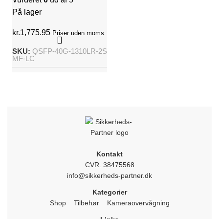
På lager
kr.
1,775.95
Priser uden moms
SKU:
QSFP-40G-1310LR-2S
MF-LC
Kontakt
CVR: 38475568
info@sikkerheds-partner.dk
Kategorier
Shop
Tilbehør
Kameraovervågning