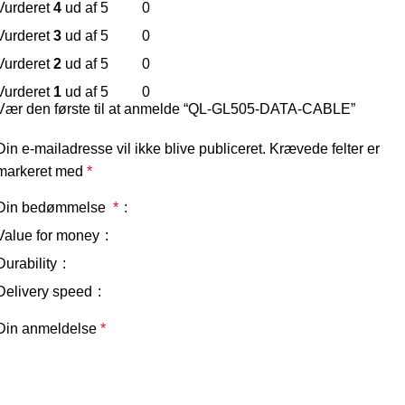
Vurderet
4
ud af 5
0
Vurderet
3
ud af 5
0
Vurderet
2
ud af 5
0
Vurderet
1
ud af 5
0
Vær den første til at anmelde “QL-GL505-DATA-CABLE”
Din e-mailadresse vil ikke blive publiceret.
Krævede felter er
markeret med
*
Din bedømmelse
*
Value for money
Durability
Delivery speed
Din anmeldelse
*