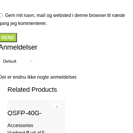
Gem mit navn, mail og websted i denne browser til næste
gang jeg kommenterer.
Anmeldelser
Der er endnu ikke nogle anmeldelser.
Related Products
QSFP-40G-
1310LR-2SMF-LC
Accessories
Vurderet
0
ud af 5