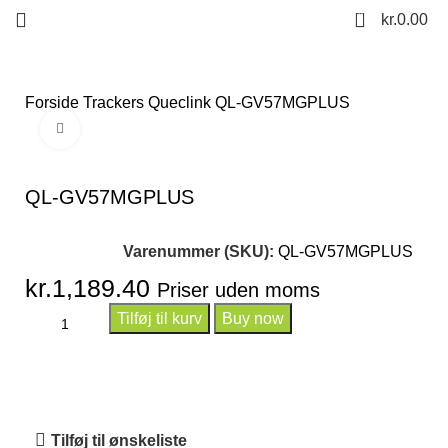
0
kr.
0.00
Forside
Trackers
Queclink
QL-GV57MGPLUS
Click to enlarge
QL-GV57MGPLUS
Varenummer (SKU):
QL-GV57MGPLUS
kr.
1,189.40
Priser uden moms
Tilføj til kurv
Buy now
Tilføj til ønskeliste