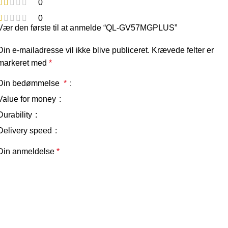
0
0
Vær den første til at anmelde “QL-GV57MGPLUS”
Din e-mailadresse vil ikke blive publiceret.
Krævede felter er
markeret med
*
Din bedømmelse
*
Value for money
Durability
Delivery speed
Din anmeldelse
*