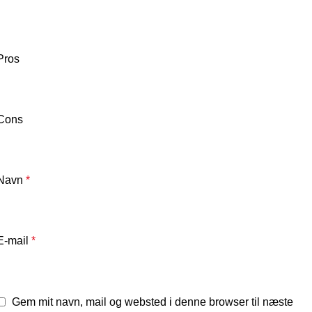
Pros
Cons
Navn
*
E-mail
*
Gem mit navn, mail og websted i denne browser til næste