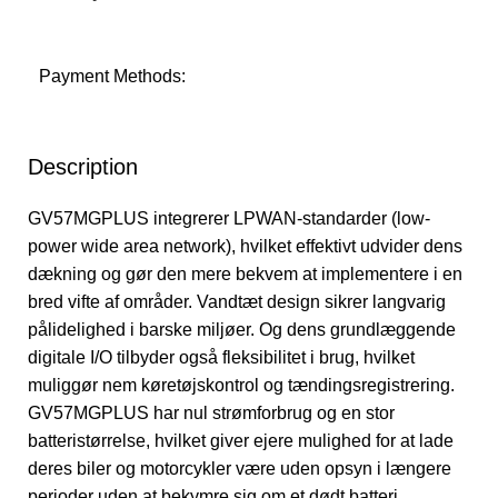
Payment Methods:
Description
GV57MGPLUS integrerer LPWAN-standarder (low-
power wide area network), hvilket effektivt udvider dens
dækning og gør den mere bekvem at implementere i en
bred vifte af områder. Vandtæt design sikrer langvarig
pålidelighed i barske miljøer. Og dens grundlæggende
digitale I/O tilbyder også fleksibilitet i brug, hvilket
muliggør nem køretøjskontrol og tændingsregistrering.
GV57MGPLUS har nul strømforbrug og en stor
batteristørrelse, hvilket giver ejere mulighed for at lade
deres biler og motorcykler være uden opsyn i længere
perioder uden at bekymre sig om et dødt batteri.