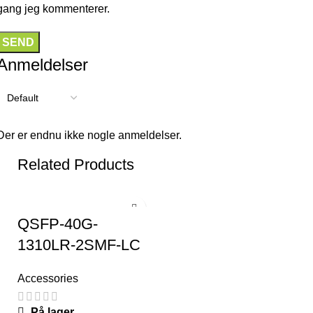
gang jeg kommenterer.
Anmeldelser
Der er endnu ikke nogle anmeldelser.
Related Products
QSFP-40G-
1310LR-2SMF-LC
Accessories
På lager