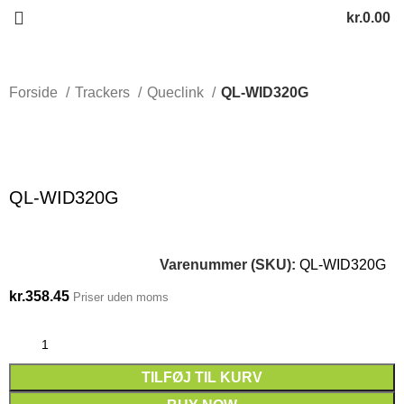
kr.
0.00
Forside
Trackers
Queclink
QL-WID320G
Click to enlarge
QL-WID320G
Varenummer (SKU):
QL-WID320G
kr.
358.45
Priser uden moms
TILFØJ TIL KURV