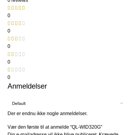
0 reviews
0
0
0
0
0
Anmeldelser
Der er endnu ikke nogle anmeldelser.
Vær den første til at anmelde “QL-WID320G”
Din e-mailadresse vil ikke blive publiceret.
Krævede