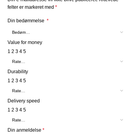
felter er markeret med
*
Din bedømmelse
*
Value for money
1
2
3
4
5
Durability
1
2
3
4
5
Delivery speed
1
2
3
4
5
Din anmeldelse
*