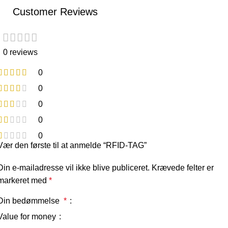
Customer Reviews
0 reviews
0
0
0
0
0
Vær den første til at anmelde “RFID-TAG”
Din e-mailadresse vil ikke blive publiceret.
Krævede felter er
markeret med
*
Din bedømmelse
*
Value for money