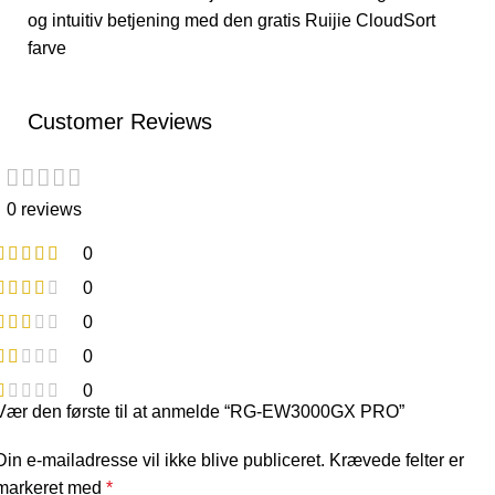
og intuitiv betjening med den gratis Ruijie CloudSort
farve
Customer Reviews
0 reviews
0
0
0
0
0
Vær den første til at anmelde “RG-EW3000GX PRO”
Din e-mailadresse vil ikke blive publiceret.
Krævede felter er
markeret med
*