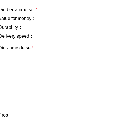
Din bedømmelse
*
Value for money
Durability
Delivery speed
Din anmeldelse
*
Pros