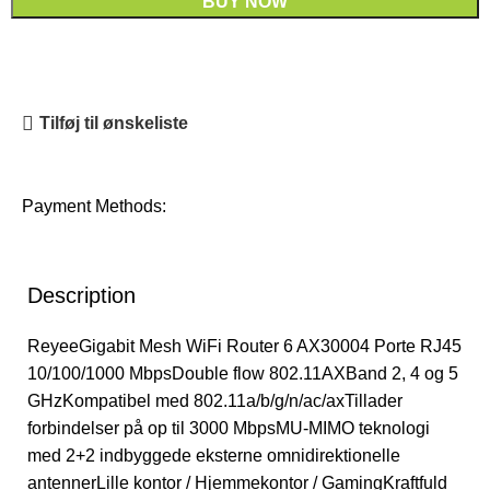
BUY NOW
Tilføj til ønskeliste
Payment Methods:
Description
ReyeeGigabit Mesh WiFi Router 6 AX30004 Porte RJ45
10/100/1000 MbpsDouble flow 802.11AXBand 2, 4 og 5
GHzKompatibel med 802.11a/b/g/n/ac/axTillader
forbindelser på op til 3000 MbpsMU-MIMO teknologi
med 2+2 indbyggede eksterne omnidirektionelle
antennerLille kontor / Hjemmekontor / GamingKraftfuld