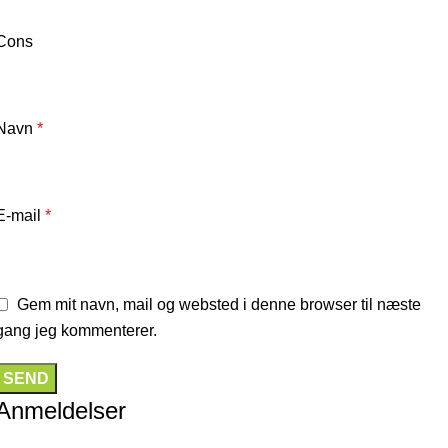
Cons
Navn
*
E-mail
*
Gem mit navn, mail og websted i denne browser til næste
gang jeg kommenterer.
Anmeldelser