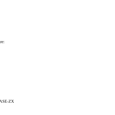
re:
0BASE-ZX