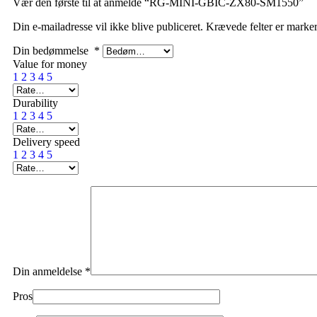
Vær den første til at anmelde “RG-MINI-GBIC-ZX80-SM1550”
Din e-mailadresse vil ikke blive publiceret.
Krævede felter er marke
Din bedømmelse
*
Value for money
1
2
3
4
5
Durability
1
2
3
4
5
Delivery speed
1
2
3
4
5
Din anmeldelse
*
Pros