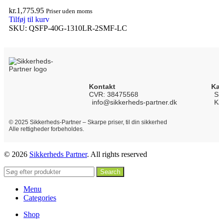
kr.
1,775.95
Priser uden moms
Tilføj til kurv
SKU:
QSFP-40G-1310LR-2SMF-LC
Kontakt
Ka
CVR: 38475568
S
info@sikkerheds-partner.dk
K
© 2025 Sikkerheds-Partner – Skarpe priser, til din sikkerhed
Alle rettigheder forbeholdes.
© 2026
Sikkerheds Partner
. All rights reserved
Search
Menu
Categories
Shop