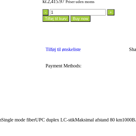
kr.
2,415.97
Priser uden moms
Tilføj til kurv
Buy now
Tilføj til ønskeliste
Sha
Payment Methods:
nmSingle mode fiberUPC duplex LC-stikMaksimal afstand 80 km100