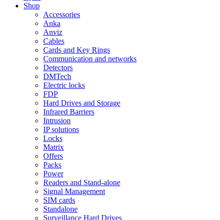
Shop
Accessories
Anka
Anviz
Cables
Cards and Key Rings
Communication and networks
Detectors
DMTech
Electric locks
FDP
Hard Drives and Storage
Infrared Barriers
Intrusion
IP solutions
Locks
Matrix
Offers
Packs
Power
Readers and Stand-alone
Signal Management
SIM cards
Standalone
Surveillance Hard Drives