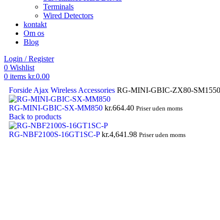
Terminals
Wired Detectors
kontakt
Om os
Blog
Login / Register
0
Wishlist
0
items
kr.
0.00
Forside
Ajax Wireless
Accessories
RG-MINI-GBIC-ZX80-SM155
RG-MINI-GBIC-SX-MM850
kr.
664.40
Priser uden moms
Back to products
RG-NBF2100S-16GT1SC-P
kr.
4,641.98
Priser uden moms
Click to enlarge