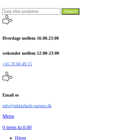
Search
Hverdage mellem 16:00.23:00
wekender mellem 12:00-23:00
+45 70 60 49 15
Email os
info@sikkerheds-partner.dk
Menu
0
items
kr.
0.00
Hjem