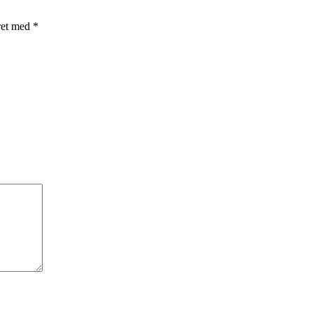
ret med
*