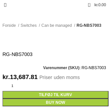
0
kr.
0.00
Forside
Switches
Can be managed
RG-NBS7003
Click to enlarge
RG-NBS7003
Varenummer (SKU):
RG-NBS7003
kr.
13,687.81
Priser uden moms
TILFØJ TIL KURV
BUY NOW