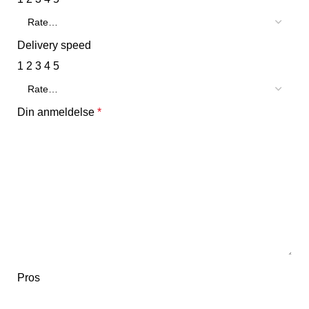
Delivery speed
1
2
3
4
5
Din anmeldelse
*
Pros