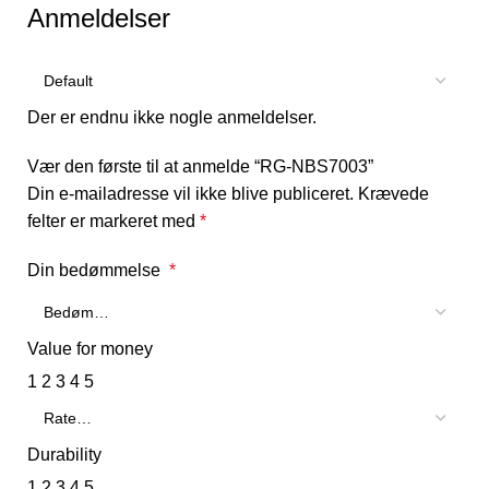
Anmeldelser
Der er endnu ikke nogle anmeldelser.
Vær den første til at anmelde “RG-NBS7003”
Din e-mailadresse vil ikke blive publiceret.
Krævede
felter er markeret med
*
Din bedømmelse
*
Value for money
1
2
3
4
5
Durability
1
2
3
4
5