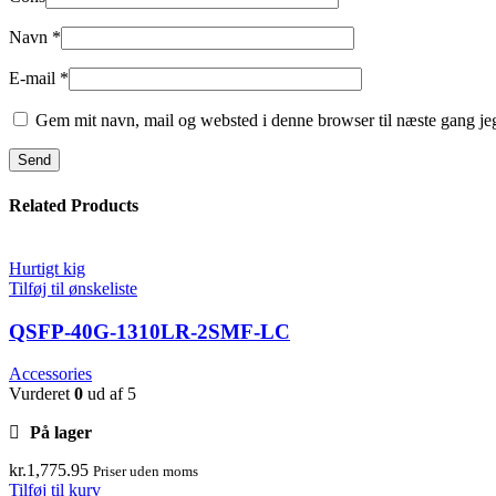
Navn
*
E-mail
*
Gem mit navn, mail og websted i denne browser til næste gang j
Related Products
Hurtigt kig
Tilføj til ønskeliste
QSFP-40G-1310LR-2SMF-LC
Accessories
Vurderet
0
ud af 5
På lager
kr.
1,775.95
Priser uden moms
Tilføj til kurv