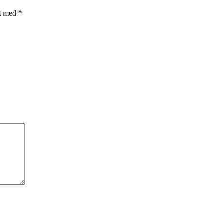
et med
*