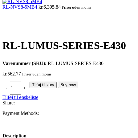
RL-NVS8-5MB4
kr.
6,395.84
Priser uden moms
Click to enlarge
RL-LUMUS-SERIES-E430
Varenummer (SKU):
RL-LUMUS-SERIES-E430
kr.
562.77
Priser uden moms
Tilføj til kurv
Buy now
Tilføj til ønskeliste
Share:
Payment Methods:
Description