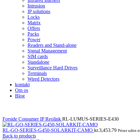
Infrared Barriers
Intrusion
IP solutions
Locks
Matrix
Offers
Packs
Power
Readers and Stand-alone
Signal Management
SIM cards
Standalone
Surveillance Hard Drives
Terminals
Wired Detectors
kontakt
Om os
Blog
Forside
Consumer IP
Reolink
RL-LUMUS-SERIES-E430
RL-GO-SERIES-G450-SOLARKIT-CAMO
kr.
3,453.79
Priser uden
Back to products