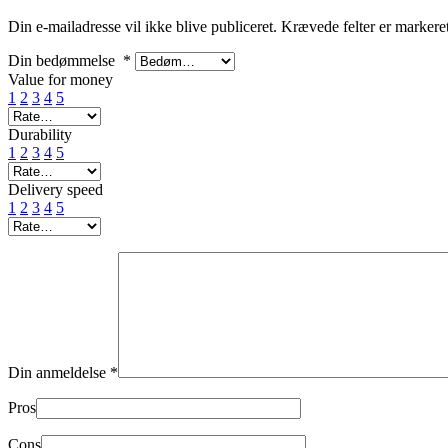
Din e-mailadresse vil ikke blive publiceret.
Krævede felter er marker
Din bedømmelse
*
Value for money
1
2
3
4
5
Durability
1
2
3
4
5
Delivery speed
1
2
3
4
5
Din anmeldelse
*
Pros
Cons