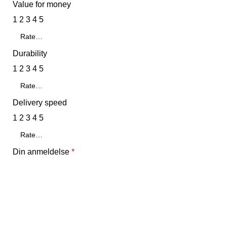
Value for money
1
2
3
4
5
Durability
1
2
3
4
5
Delivery speed
1
2
3
4
5
Din anmeldelse
*