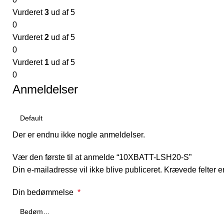
Vurderet
3
ud af 5
0
Vurderet
2
ud af 5
0
Vurderet
1
ud af 5
0
Anmeldelser
Der er endnu ikke nogle anmeldelser.
Vær den første til at anmelde “10XBATT-LSH20-S”
Din e-mailadresse vil ikke blive publiceret.
Krævede felter 
Din bedømmelse
*