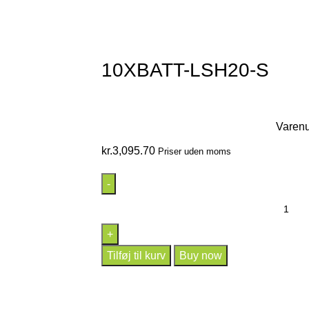
10XBATT-LSH20-S
Varen
kr.
3,095.70
Priser uden moms
Tilføj til kurv
Buy now