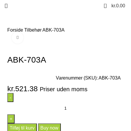
0
kr.
0.00
Forside
Tilbehør
ABK-703A
Click to enlarge
ABK-703A
Varenummer (SKU):
ABK-703A
kr.
521.38
Priser uden moms
Tilføj til kurv
Buy now