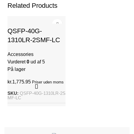
Related Products
QSFP-40G-
1310LR-2SMF-LC
Accessories
Vurderet
0
ud af 5
På lager
kr.
1,775.95
Priser uden moms
SKU:
QSFP-40G-1310LR-2S
MF-LC