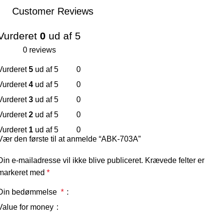
Customer Reviews
Vurderet
0
ud af 5
0 reviews
Vurderet
5
ud af 5
0
Vurderet
4
ud af 5
0
Vurderet
3
ud af 5
0
Vurderet
2
ud af 5
0
Vurderet
1
ud af 5
0
Vær den første til at anmelde “ABK-703A”
Din e-mailadresse vil ikke blive publiceret.
Krævede felter er
markeret med
*
Din bedømmelse
*
Value for money