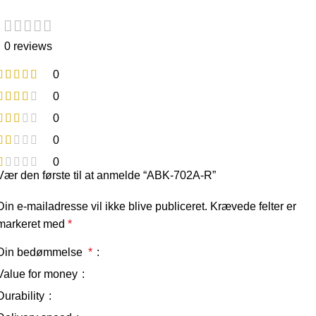
0 reviews
0
0
0
0
0
Vær den første til at anmelde “ABK-702A-R”
Din e-mailadresse vil ikke blive publiceret.
Krævede felter er
markeret med
*
Din bedømmelse
*
Value for money
Durability