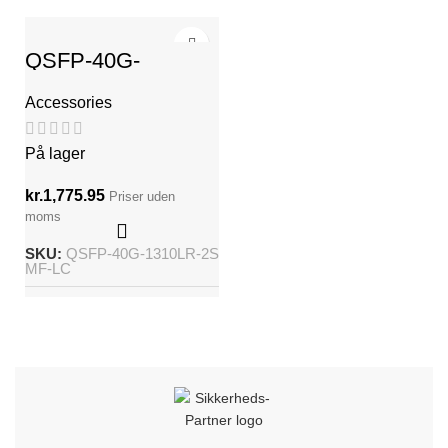
QSFP-40G-
1310LR-2SMF-LC
Accessories
På lager
kr.
1,775.95
Priser uden
moms
SKU:
QSFP-40G-1310LR-2S
MF-LC