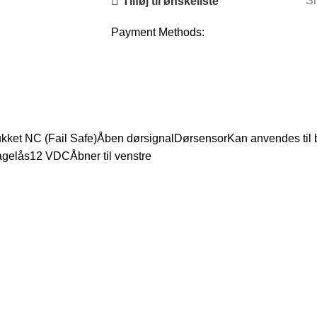
Sh
Tilføj til ønskeliste
Payment Methods:
lukket NC (Fail Safe)Åben dørsignalDørsensorKan anvendes t
agelås12 VDCÅbner til venstre