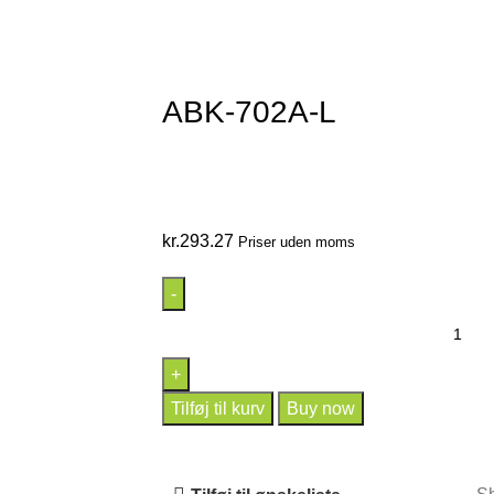
ABK-702A-L
kr.
293.27
Priser uden moms
Tilføj til kurv
Buy now