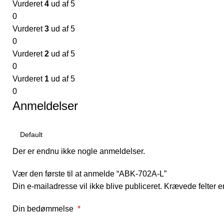
Vurderet
4
ud af 5
0
Vurderet
3
ud af 5
0
Vurderet
2
ud af 5
0
Vurderet
1
ud af 5
0
Anmeldelser
Der er endnu ikke nogle anmeldelser.
Vær den første til at anmelde “ABK-702A-L”
Din e-mailadresse vil ikke blive publiceret.
Krævede felter 
Din bedømmelse
*