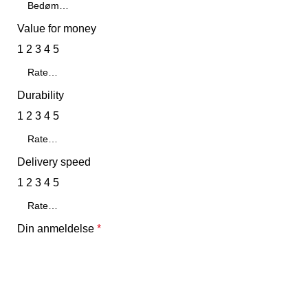
Value for money
1
2
3
4
5
Durability
1
2
3
4
5
Delivery speed
1
2
3
4
5
Din anmeldelse
*